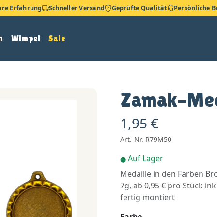
hre Erfahrung
Schneller Versand
Geprüfte Qualität
Persönliche 
n
Wimpel
Sale
Zamak-Med
1,95 €
Art.-Nr. R79M50
Auf Lager
⬤
Medaille in den Farben Br
7g, ab 0,95 € pro Stück i
fertig montiert
Farbe