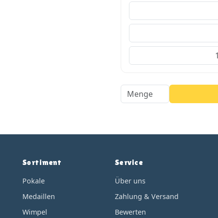
Sortiment
Service
Pokale
Über uns
Medaillen
Zahlung & Versand
Wimpel
Bewerten