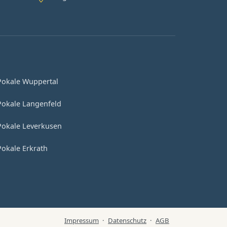
Pokale Wuppertal
Pokale Langenfeld
Pokale Leverkusen
Pokale Erkrath
Impressum
·
Datenschutz
·
AGB