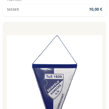
10,00 €
5KE6ER