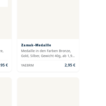
Zamak-Medaille
ze,
Medaille in den Farben Bronze,
Gold, Silber, Gewicht 40g, ab 1,95
tück
€ pro Stück inkl. Medaillenband,
,95 €
2,95 €
YAE8RM
Standardemblem und fertig
montiert