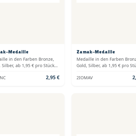
ak-Medaille
Zamak-Medaille
ille in den Farben Bronze,
Medaille in den Farben Bron
 Silber, ab 1,95 € pro Stück
Gold, Silber, ab 1,95 € pro St
. Medaillenband,
inkl. Medaillenband,
2,95 €
2
PNC
2IOMAV
dardemblem und fertig
Standardemblem und fertig
iert
montiert