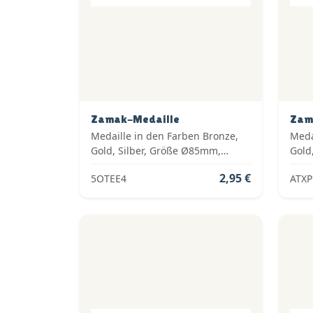
Zamak-Medaille
Zam
Medaille in den Farben Bronze,
Meda
Gold, Silber, Größe Ø85mm,
Gold,
Gewicht 57g, ab 1,95 € pro Stück
inkl
2,95 €
5OTEE4
ATX
inkl. Medaillenband,
Stan
Standardemblem und fertig
mont
montiert