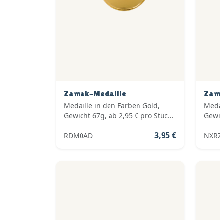
Zamak-Medaille
Zam
Medaille in den Farben Gold,
Meda
Gewicht 67g, ab 2,95 € pro Stück
Gewi
inkl. Medaillenband,
inkl
3,95 €
RDM0AD
NXR
Standardemblem und fertig
Stan
montiert
mont