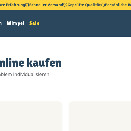
hre Erfahrung
Schneller Versand
Geprüfte Qualität
Persönliche 
n
Wimpel
Sale
nline kaufen
lem individualisieren.