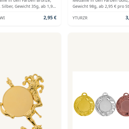
ille in den Farben Bronze,
Medaille in den Farben Gold,
 Silber, Gewicht 35g, ab 1,95
Gewicht 98g, ab 2,95 € pro S
o Stück inkl. Medaillenband,
inkl. Medaillenband,
2,95 €
3
AWI
YTURZR
dardemblem und fertig
Standardemblem und fertig
iert
montiert