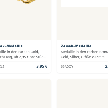
ak-Medaille
Zamak-Medaille
ille in den Farben Gold,
Medaille in den Farben Bron
cht 64g, ab 2,95 € pro Stück
Gold, Silber, Größe Ø45mm,
. Medaillenband,
Gewicht 15g, ab 1,95 € pro S
3,95 €
2
ZL2
66A0OY
dardemblem und fertig
inkl. Medaillenband,
iert
Standardemblem und fertig
montiert