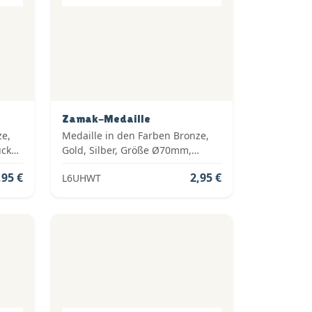
Zamak-Medaille
ze,
Medaille in den Farben Bronze,
ück
Gold, Silber, Größe Ø70mm,
Gewicht 41g, ab 1,95 € pro Stück
,95 €
2,95 €
L6UHWT
inkl. Medaillenband,
Standardemblem und fertig
montiert