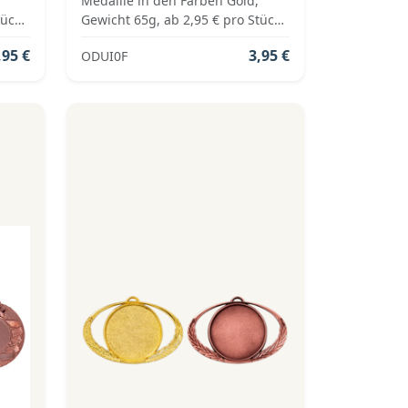
Medaille in den Farben Gold,
tück
Gewicht 65g, ab 2,95 € pro Stück
inkl. Medaillenband,
,95 €
3,95 €
ODUI0F
Standardemblem und fertig
montiert