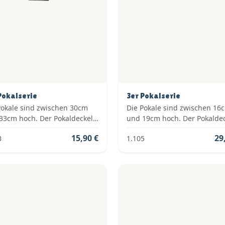
Pokalserie
3er Pokalserie
Pokale sind zwischen 30cm
Die Pokale sind zwischen 16
33cm hoch. Der Pokaldeckel
und 19cm hoch. Der Pokalde
om Typ: Fester Deckel. Die
ist vom Typ: Fester Deckel. D
15,90 €
29
3
1.105
en der Pokalserie sind: Gold.
Farben der Pokalserie sind: G
Grün.