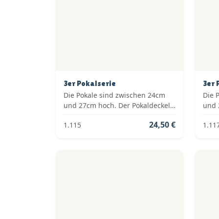
3er Pokalserie
3er 
Die Pokale sind zwischen 24cm
Die 
und 27cm hoch. Der Pokaldeckel
und 
ist vom Typ: Fester Deckel. Die
ist v
24,50 €
1.115
1.11
Farben der Pokalserie sind: Gold.
Farb