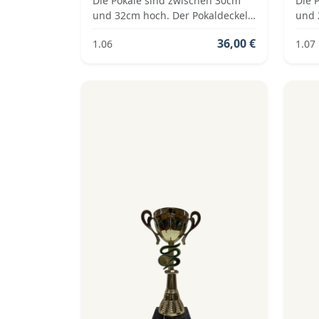
Die Pokale sind zwischen 30cm
Die 
und 32cm hoch. Der Pokaldeckel
und 
ist vom Typ: Fester Deckel. Die
ist v
36,00 €
1.06
1.07
Farben der Pokalserie sind: Silber,
Farbe
Blau.
Blau