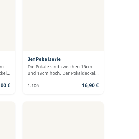
3er Pokalserie
cm
Die Pokale sind zwischen 16cm
ckel
und 19cm hoch. Der Pokaldeckel
ie
ist vom Typ: Fester Deckel. Die
,00 €
16,90 €
1.106
old,
Farben der Pokalserie sind: Gold,
Silber.