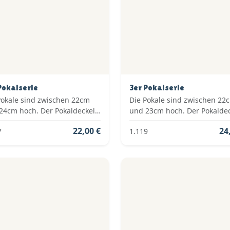
Pokalserie
3er Pokalserie
Pokale sind zwischen 22cm
Die Pokale sind zwischen 22
24cm hoch. Der Pokaldeckel
und 23cm hoch. Der Pokalde
om Typ: Fester Deckel. Die
ist vom Typ: Fester Deckel. D
22,00 €
24
7
1.119
en der Pokalserie sind: Gold.
Farben der Pokalserie sind: G
Rot.