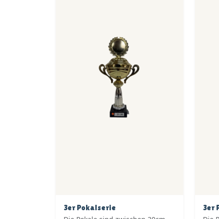
3er Pokalserie
3er 