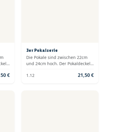
3er Pokalserie
cm
Die Pokale sind zwischen 22cm
ckel
und 24cm hoch. Der Pokaldeckel
ie
ist vom Typ: Fester Deckel. Die
,50 €
21,50 €
1.12
old,
Farben der Pokalserie sind: Silber.