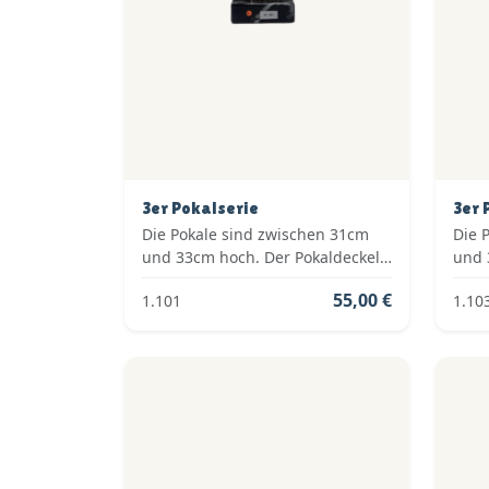
3er Pokalserie
3er 
Die Pokale sind zwischen 31cm
Die 
und 33cm hoch. Der Pokaldeckel
und 
ist vom Typ: Fester Deckel. Die
ist v
55,00 €
1.101
1.10
Farben der Pokalserie sind: Gold,
Farb
Grün.