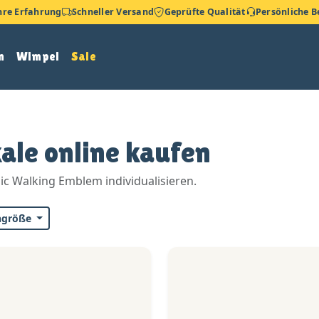
hre Erfahrung
Schneller Versand
Geprüfte Qualität
Persönliche 
n
Wimpel
Sale
ale online kaufen
c Walking Emblem individualisieren.
ngröße