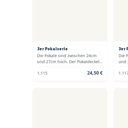
3er Pokalserie
3er 
Die Pokale sind zwischen 24cm
Die 
und 27cm hoch. Der Pokaldeckel
und 
ist vom Typ: Fester Deckel. Die
ist v
24,50 €
1.115
1.11
Farben der Pokalserie sind: Gold.
Farb