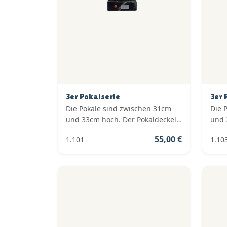
3er Pokalserie
3er 
Die Pokale sind zwischen 31cm
Die 
und 33cm hoch. Der Pokaldeckel
und 
ist vom Typ: Fester Deckel. Die
ist v
55,00 €
1.101
1.10
Farben der Pokalserie sind: Gold,
Farb
Grün.