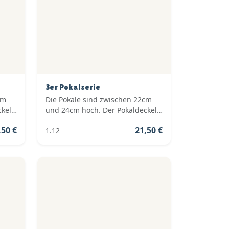
3er Pokalserie
cm
Die Pokale sind zwischen 22cm
ckel
und 24cm hoch. Der Pokaldeckel
ie
ist vom Typ: Fester Deckel. Die
,50 €
21,50 €
1.12
old,
Farben der Pokalserie sind: Silber.