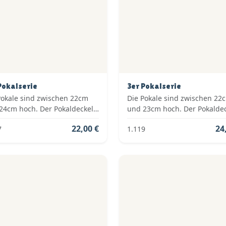
Pokalserie
3er Pokalserie
Pokale sind zwischen 22cm
Die Pokale sind zwischen 22
24cm hoch. Der Pokaldeckel
und 23cm hoch. Der Pokalde
om Typ: Fester Deckel. Die
ist vom Typ: Fester Deckel. D
22,00 €
24
7
1.119
en der Pokalserie sind: Gold.
Farben der Pokalserie sind: G
Rot.