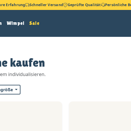
hre Erfahrung
Schneller Versand
Geprüfte Qualität
Persönliche 
n
Wimpel
Sale
ne kaufen
m individualisieren.
ngröße