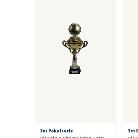
3er Pokalserie
3er 