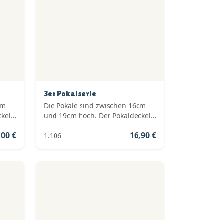
3er Pokalserie
cm
Die Pokale sind zwischen 16cm
ckel
und 19cm hoch. Der Pokaldeckel
ie
ist vom Typ: Fester Deckel. Die
,00 €
16,90 €
1.106
old,
Farben der Pokalserie sind: Gold,
Silber.