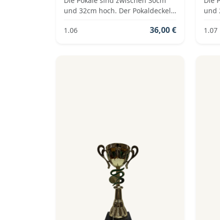
Die Pokale sind zwischen 30cm
Die 
und 32cm hoch. Der Pokaldeckel
und 
ist vom Typ: Fester Deckel. Die
ist v
36,00 €
1.06
1.07
Farben der Pokalserie sind: Silber,
Farbe
Blau.
Blau