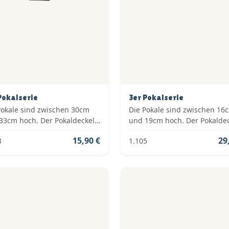
Pokalserie
3er Pokalserie
Pokale sind zwischen 30cm
Die Pokale sind zwischen 16
33cm hoch. Der Pokaldeckel
und 19cm hoch. Der Pokalde
om Typ: Fester Deckel. Die
ist vom Typ: Fester Deckel. D
15,90 €
29
3
1.105
en der Pokalserie sind: Gold.
Farben der Pokalserie sind: G
Grün.